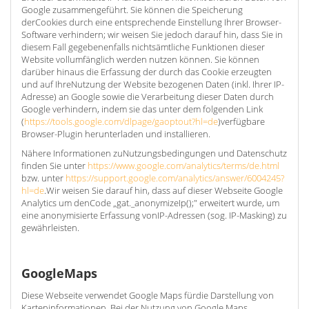
Google zusammengeführt. Sie können die Speicherung
derCookies durch eine entsprechende Einstellung Ihrer Browser-
Software verhindern; wir weisen Sie jedoch darauf hin, dass Sie in
diesem Fall gegebenenfalls nichtsämtliche Funktionen dieser
Website vollumfänglich werden nutzen können. Sie können
darüber hinaus die Erfassung der durch das Cookie erzeugten
und auf IhreNutzung der Website bezogenen Daten (inkl. Ihrer IP-
Adresse) an Google sowie die Verarbeitung dieser Daten durch
Google verhindern, indem sie das unter dem folgenden Link
(
https://tools.google.com/dlpage/gaoptout?hl=de
)verfügbare
Browser-Plugin herunterladen und installieren.
Nähere Informationen zuNutzungsbedingungen und Datenschutz
finden Sie unter
https://www.google.com/analytics/terms/de.html
bzw. unter
https://support.google.com/analytics/answer/6004245?
hl=de
.Wir weisen Sie darauf hin, dass auf dieser Webseite Google
Analytics um denCode „gat._anonymizeIp();" erweitert wurde, um
eine anonymisierte Erfassung vonIP-Adressen (sog. IP-Masking) zu
gewährleisten.
GoogleMaps
Diese Webseite verwendet Google Maps fürdie Darstellung von
Karteninformationen. Bei der Nutzung von Google Maps